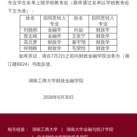
专业学生名单上报学校教务处（最终通过名单以学校教务处
下文为准）：
姓名
拟同意转入
姓名
拟同意转入
专业
专业
刘骁彻
金融学
向如
财政学
曾志斌
金融学
王依宁
财政学
高吕梦
财政学
秦宇翔
财政学
何翎榕
财政学
毛荣恺
财政学
如有异议，请在7月2日之前向财政金融学院业务办（湘
江楼B624）书面反馈。
湖南工商大学财政金融学院
2026
年6月30日
相关链接：
湖南工商大学
|
湖南大学金融与统计学院
|
中央财经大学财政税务学院