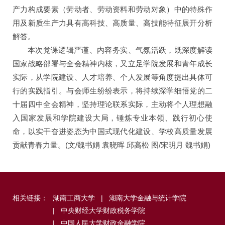
产力构成要素（劳动者、劳动资料和劳动对象）中的特殊作
用及新质生产力具有高科技、高质量、高技能特征展开分析
解答。
本次党课逻辑严谨、内容务实、气氛活跃，既深度解读
国家战略部署与全会精神内核，又立足学院发展和青年成长
实际，从学院建设、人才培养、个人发展等角度提出具体可
行的实践指引。与会师生纷纷表示，将持续深学细悟党的二
十届四中全会精神，坚持理论联系实际，主动将个人理想融
入国家发展和学院建设大局，锤炼专业本领、践行初心使
命，以实干奋进姿态为中国式现代化建设、学校高质量发展
贡献青春力量。(文/魏书娟 袁晓晖 邱高松 图/宋明月 魏书娟)
相关链接：
湖南工商大学
|
湖南大学金融与统计学院
|
中央财经大学财政税务学院
|
中国人民大学财政金融学院