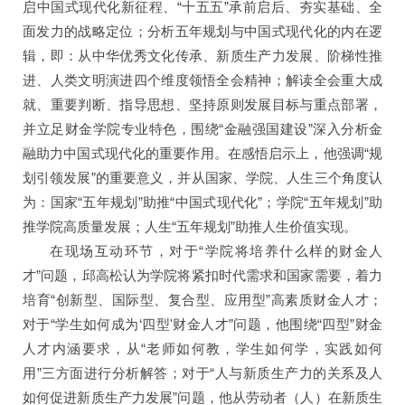
启中国式现代化新征程、“十五五”承前启后、夯实基础、全
面发力的战略定位；分析五年规划与中国式现代化的内在逻
辑，即：从中华优秀文化传承、新质生产力发展、阶梯性推
进、人类文明演进四个维度领悟全会精神；解读全会重大成
就、重要判断、指导思想、坚持原则发展目标与重点部署，
并立足财金学院专业特色，围绕“金融强国建设”深入分析金
融助力中国式现代化的重要作用。在感悟启示上，他强调“规
划引领发展”的重要意义，并从国家、学院、人生三个角度认
为：国家“五年规划”助推“中国式现代化”；学院“五年规划”助
推学院高质量发展；人生“五年规划”助推人生价值实现。
在现场互动环节，对于“学院将培养什么样的财金人
才”问题，邱高松认为学院将紧扣时代需求和国家需要，着力
培育“创新型、国际型、复合型、应用型”高素质财金人才；
对于“学生如何成为‘四型'财金人才”问题，他围绕“四型”财金
人才内涵要求，从“老师如何教，学生如何学，实践如何
用”三方面进行分析解答；对于“人与新质生产力的关系及人
如何促进新质生产力发展”问题，他从劳动者（人）在新质生